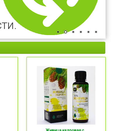
ти.
Живица кедровая с...