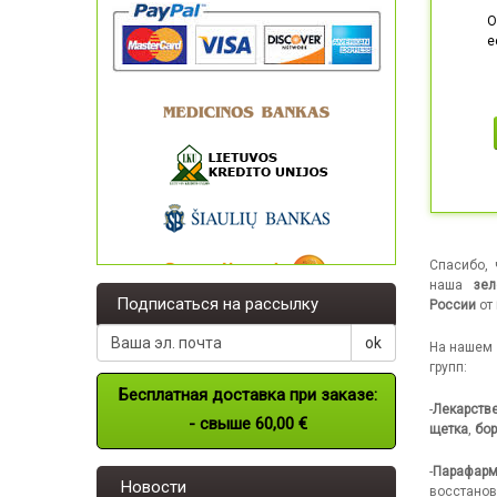
О
е
Спасибо,
наша
зе
Подписаться на рассылку
России
от
ok
На нашем 
групп:
Бесплатная доставка при заказе:
-
Лекарств
- свыше
60,00 €
щетка
,
бор
-
Парафарм
Новости
восстано