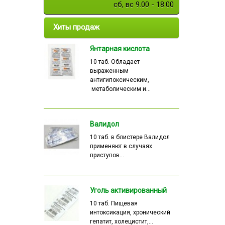
сб, вс 9.00 - 18.00
Хиты продаж
Янтарная кислота
10 таб. Обладает
выраженным
антигипоксическим,
метаболическим и...
Валидол
10 таб. в блистере Валидол
применяют в случаях
приступов...
Уголь активированный
10 таб. Пищевая
интоксикация, хронический
гепатит, холецистит,...