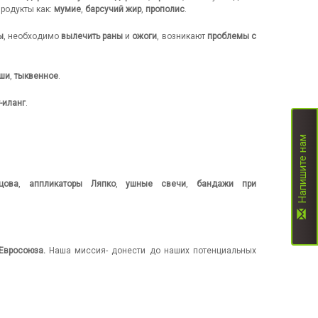
продукты как:
мумие
,
барсучий жир
,
прополис
.
ы
, необходимо
вылечить раны
и
ожоги
, возникают
проблемы с
пши
,
тыквенное
.
-иланг
.
Напишите нам
цова
,
аппликаторы Ляпко
,
ушные свечи
,
бандажи при
Евросоюза.
Наша миссия- донести до наших потенциальных