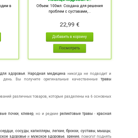
одим в
Объем: 100мл. Создана для решения
проблем с суставами,...
22,99 €
Добавить в корзину
Посмотреть
 для здоровья
.
Народная медицина
никогда не подводит и
й день. Вы получите оригинальные качественные
травы
ований различных товаров, которые разделены на 6 основных
вые почки
,
клевер
, но и редкие
реликтовые травы
-
красная
,
сердце
,
сосуды
,
капилляры
,
легкие
,
бронхи
,
суставы
,
мышцы
,
ское здоровье
и
мужское здоровье
,
зрение
, помогут поднять