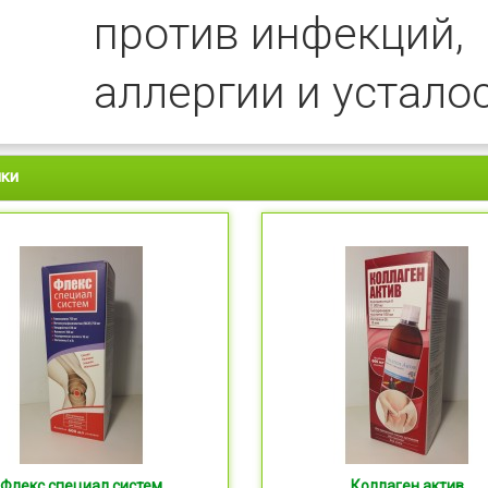
против инфекций,
аллергии и усталос
нки
Флекс специал систем
Коллаген актив