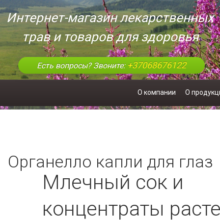
Интернет-магазин лекарственных
трав и товаров для здоровья
+37068676122
Есть вопросы? Звоните:
О компании
О продукц
Органелло капли для глаз
Млечный сок и
концентраты раст