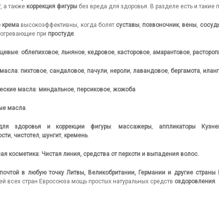
т
, а также
коррекция фигуры
без вреда для здоровья. В разделе есть и такие 
 крема
высокоэффективны, когда болят
суставы
,
позвоночник
,
вены
,
сосуд
азогревающие при
простуде
.
ищевые
:
облепиховое
,
льняное
,
кедровое
,
касторовое
,
амарантовое
,
расторо
масла
:
пихтовое
,
сандаловое
,
пачули
,
нероли
,
лавандовое
,
бергамота
,
иланг
еские масла
:
миндальное
,
персиковое
,
жожоба
ые масла
.
для здоровья и коррекции фигуры
:
массажеры
,
аппликаторы Кузне
ости
,
чистотел
,
шунгит
,
кремень
.
ная косметика
:
Чистая линия, средства от перхоти и выпадения волос.
почтой в любую точку Литвы, Великобритании, Германии и другие страны 
ей всех стран Евросоюза мощь простых натуральных средств
оздоровления
.