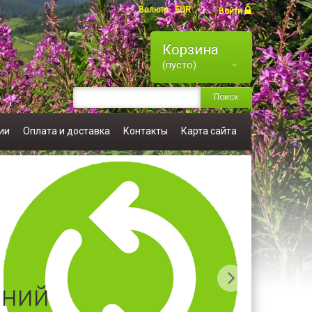
Валюта
EUR
Войти
Корзина
(пусто)
Поиск
ии
Оплата и доставка
Контакты
Карта сайта
ений