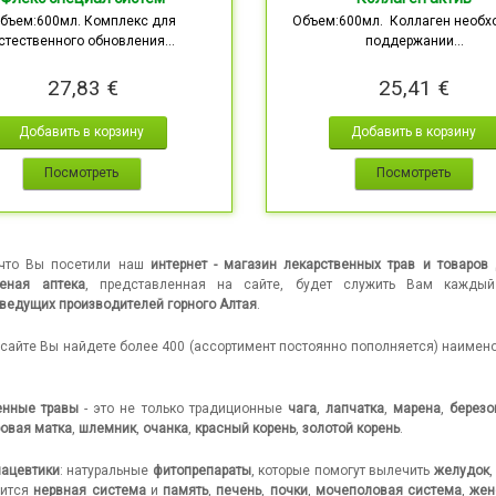
бъем:600мл. Комплекс для
Объем:600мл. Коллаген необх
стественного обновления...
поддержании...
27,83 €
25,41 €
Добавить в корзину
Добавить в корзину
Посмотреть
Посмотреть
 что Вы посетили наш
интернет - магазин лекарственных трав и товаров
леная аптека
, представленная на сайте, будет служить Вам кажды
ведущих производителей горного Алтая
.
сайте Вы найдете более 400 (ассортимент постоянно пополняется) наимен
енные травы
- это не только традиционные
чага
,
лапчатка
,
марена
,
березо
овая матка
,
шлемник
,
очанка
,
красный корень
,
золотой корень
.
ацевтики
: натуральные
фитопрепараты
, которые помогут вылечить
желудок
вится
нервная система
и
память
,
печень
,
почки
,
мочеполовая система
,
жен