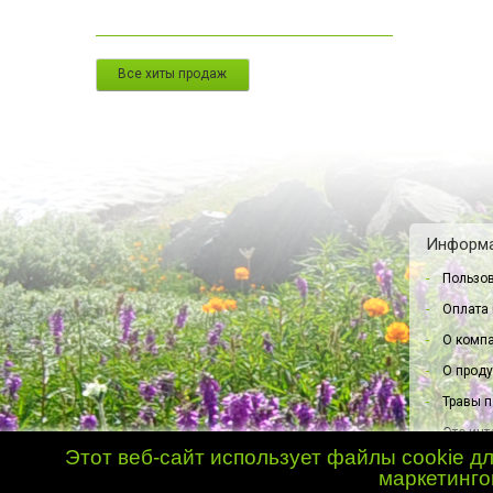
Все хиты продаж
Информ
Пользов
Оплата 
О комп
О прод
Травы 
Это инт
Этот веб-сайт использует файлы cookie дл
Свяжит
маркетинго