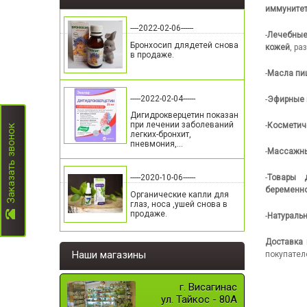
иммуните
----2022-02-06------
-
Лечебные
Бронхосип длядетей снова
кожей
, р
в продаже.
-
Масла п
-----2022-02-04------
-
Эфирные 
Дигидрокверцетин показан
при лечении заболеваний
-
Косметич
Заказать звонок
легких-бронхит,
пневмония,...
-
Массажн
-----2020-10-06------
-
Товары 
беременн
Органические капли для
глаз, носа ,ушей снова в
продаже.
-
Натураль
Доставка 
Наши магазины
покупател
г. Висагинас
ул. Тайкос - 80А